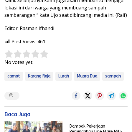
kami. Selanjutnya kami juga akan membantu menjaga
lokasi ini dari warga yang membuang sampah
sembarangan,” kata Ujo saat dibincangi media ini. (Raif)
Editor: Rasman Ifhandi
Post Views:
461
Rate this item:
Submit Rating
No votes yet.
camat
Karang Raja
Lurah
Muara Dua
sampah
Baca Juga
Dampak Pekerjaan
Pemindahan Line Flare Milik