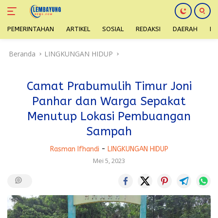
PEMERINTAHAN
ARTIKEL
SOSIAL
REDAKSI
DAERAH
H
Langsung
Beranda
LINGKUNGAN HIDUP
ke
konten
Camat Prabumulih Timur Joni
Panhar dan Warga Sepakat
Menutup Lokasi Pembuangan
Sampah
Rasman Ifhandi
-
LINGKUNGAN HIDUP
Mei 5, 2023