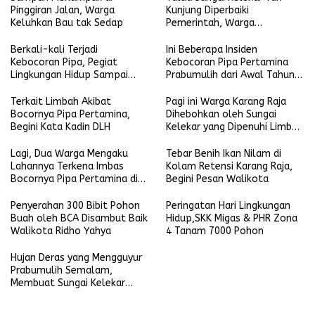
Pinggiran Jalan, Warga
Kunjung Diperbaiki
Keluhkan Bau tak Sedap
Pemerintah, Warga
Berinisiatif Gotong Royong
Berkali-kali Terjadi
Ini Beberapa Insiden
Kebocoran Pipa, Pegiat
Kebocoran Pipa Pertamina
Lingkungan Hidup Sampai
Prabumulih dari Awal Tahun
Walikota Menyayangkan
2023
Kejadian ini
Terkait Limbah Akibat
Pagi ini Warga Karang Raja
Bocornya Pipa Pertamina,
Dihebohkan oleh Sungai
Begini Kata Kadin DLH
Kelekar yang Dipenuhi Limbah
dan Bau Menyengat
Lagi, Dua Warga Mengaku
Tebar Benih Ikan Nilam di
Lahannya Terkena Imbas
Kolam Retensi Karang Raja,
Bocornya Pipa Pertamina di
Begini Pesan Walikota
Talang Sako
Penyerahan 300 Bibit Pohon
Peringatan Hari Lingkungan
Buah oleh BCA Disambut Baik
Hidup,SKK Migas & PHR Zona
Walikota Ridho Yahya
4 Tanam 7000 Pohon
Hujan Deras yang Mengguyur
Prabumulih Semalam,
Membuat Sungai Kelekar
Meluap