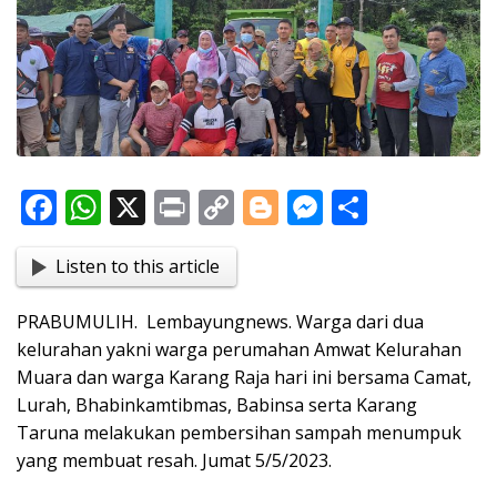
F
W
X
Pr
C
Bl
M
S
ac
h
in
o
o
e
h
Listen to this article
e
at
t
p
g
ss
ar
b
s
y
g
e
e
PRABUMULIH. Lembayungnews. Warga dari dua
o
A
Li
er
n
kelurahan yakni warga perumahan Amwat Kelurahan
o
p
n
g
Muara dan warga Karang Raja hari ini bersama Camat,
Lurah, Bhabinkamtibmas, Babinsa serta Karang
k
p
k
er
Taruna melakukan pembersihan sampah menumpuk
yang membuat resah. Jumat 5/5/2023.