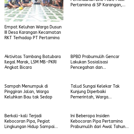
Pertamina di SP Karangan,
Belasan Warga Dusun III
Mengeluhkan Sungai Mereka
Tercemar
Empat Keluhan Warga Dusun
III Desa Karangan Kecamatan
RKT Terhadap PT Pertamina
Aktivitas Tambang Batubara
BPBD Prabumulih Gencar
Ilegal Marak, LSM MB-PKRI
Lakukan Sosialisasi
Angkat Bicara
Pencegahan dan
Penanggulangan Bencana
Sampah Menumpuk di
Talud Sungai Kelekar Tak
Pinggiran Jalan, Warga
Kunjung Diperbaiki
Keluhkan Bau tak Sedap
Pemerintah, Warga
Berinisiatif Gotong Royong
Berkali-kali Terjadi
Ini Beberapa Insiden
Kebocoran Pipa, Pegiat
Kebocoran Pipa Pertamina
Lingkungan Hidup Sampai
Prabumulih dari Awal Tahun
Walikota Menyayangkan
2023