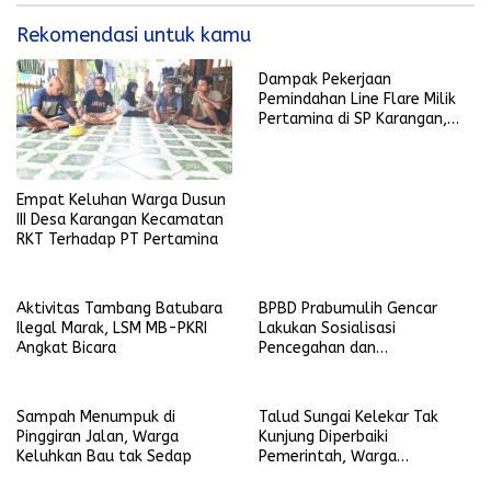
Rekomendasi untuk kamu
Dampak Pekerjaan
Pemindahan Line Flare Milik
Pertamina di SP Karangan,
Belasan Warga Dusun III
Mengeluhkan Sungai Mereka
Tercemar
Empat Keluhan Warga Dusun
III Desa Karangan Kecamatan
RKT Terhadap PT Pertamina
Aktivitas Tambang Batubara
BPBD Prabumulih Gencar
Ilegal Marak, LSM MB-PKRI
Lakukan Sosialisasi
Angkat Bicara
Pencegahan dan
Penanggulangan Bencana
Sampah Menumpuk di
Talud Sungai Kelekar Tak
Pinggiran Jalan, Warga
Kunjung Diperbaiki
Keluhkan Bau tak Sedap
Pemerintah, Warga
Berinisiatif Gotong Royong