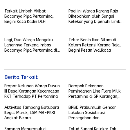
Kejadian ini
Terkait Limbah Akibat
Pagi ini Warga Karang Raja
Bocornya Pipa Pertamina,
Dihebohkan oleh Sungai
Begini Kata Kadin DLH
Kelekar yang Dipenuhi Limbah
dan Bau Menyengat
Lagi, Dua Warga Mengaku
Tebar Benih Ikan Nilam di
Lahannya Terkena Imbas
Kolam Retensi Karang Raja,
Bocornya Pipa Pertamina di
Begini Pesan Walikota
Talang Sako
Berita Terkait
Empat Keluhan Warga Dusun
Dampak Pekerjaan
III Desa Karangan Kecamatan
Pemindahan Line Flare Milik
RKT Terhadap PT Pertamina
Pertamina di SP Karangan,
Belasan Warga Dusun III
Mengeluhkan Sungai Mereka
Aktivitas Tambang Batubara
BPBD Prabumulih Gencar
Tercemar
Ilegal Marak, LSM MB-PKRI
Lakukan Sosialisasi
Angkat Bicara
Pencegahan dan
Penanggulangan Bencana
Sampah Menumpuk di
Talud Sungai Kelekar Tak