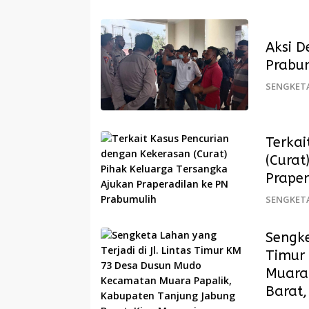
Aksi 
Prabu
SENGKET
Terkai
(Curat
Praper
SENGKET
Sengke
Timur
Muara
Barat,