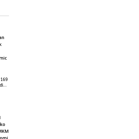
 169
di
ter