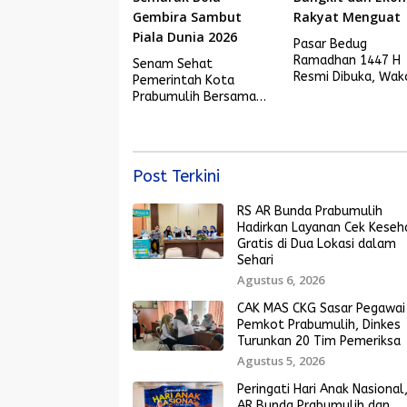
Pasar Bedug
Ramadhan 1447 H
Senam Sehat
Resmi Dibuka, Wak
Pemerintah Kota
Arlan: Saatnya UM
Prabumulih Bersama
Bangkit dan Ekono
Masyarakat dan
Rakyat Menguat
Semarak Bola Gembira
Sambut Piala Dunia
2026
Post Terkini
RS AR Bunda Prabumulih
Hadirkan Layanan Cek Keseh
Gratis di Dua Lokasi dalam
Sehari
Agustus 6, 2026
CAK MAS CKG Sasar Pegawai
Pemkot Prabumulih, Dinkes
Turunkan 20 Tim Pemeriksa
Agustus 5, 2026
Peringati Hari Anak Nasional
AR Bunda Prabumulih dan