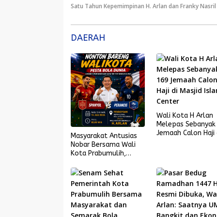
Satu Tahun Kepemimpinan H. Arlan dan Franky Nasril
DAERAH
Wali Kota H Arlan
Melepas Sebanyak
Jemaah Calon Haji 
Masyarakat Antusias
Masjid Islamic Cen
Nobar Bersama Wali
Kota Prabumulih,
Spanyol Melaju ke
Final Piala Dunia 2026