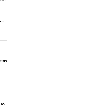
o
KM
mi
atan
, RS