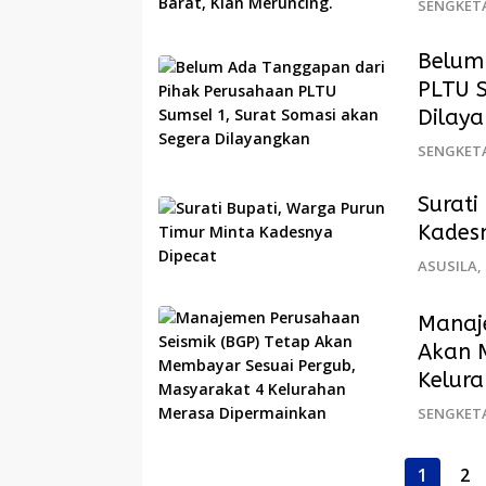
SENGKET
Belum
PLTU S
Dilay
SENGKET
Surati
Kades
ASUSILA
,
Manaj
Akan 
Kelur
SENGKET
Paginasi
1
2