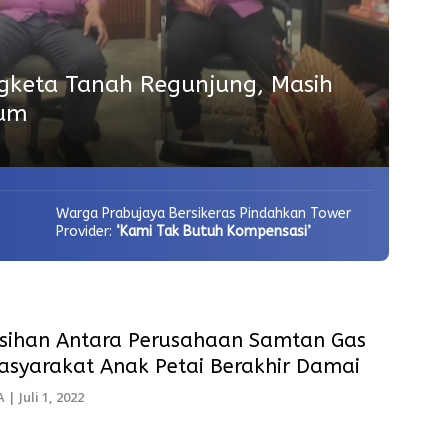
gketa Tanah Regunjung, Masih
kum
Warga Prabujaya Bersikeras Pindahkan Tower
Provider:
‘Kami Tak Butuh Kompensasi’
lisihan Antara Perusahaan Samtan Gas
asyarakat Anak Petai Berakhir Damai
A
|
Juli 1, 2022