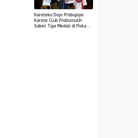
Karateka Dojo Prabujaya
Karate Club Prabumulih
Sabet Tiga Medali di Piala
KONI Palembang, Farabi
Tambah Emas di Lampung