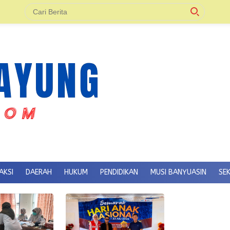
AKSI
DAERAH
HUKUM
PENDIDIKAN
MUSI BANYUASIN
SE