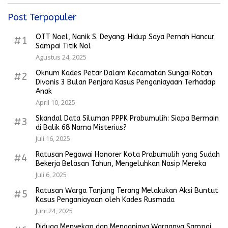
Post Terpopuler
OTT Noel, Nanik S. Deyang: Hidup Saya Pernah Hancur
#1
Sampai Titik Nol
Agustus 24, 2025
Oknum Kades Petar Dalam Kecamatan Sungai Rotan
#2
Divonis 3 Bulan Penjara Kasus Penganiayaan Terhadap
Anak
April 10, 2025
Skandal Data Siluman PPPK Prabumulih: Siapa Bermain
#3
di Balik 68 Nama Misterius?
Juli 16, 2025
Ratusan Pegawai Honorer Kota Prabumulih yang Sudah
#4
Bekerja Belasan Tahun, Mengeluhkan Nasip Mereka
Juli 6, 2025
Ratusan Warga Tanjung Terang Melakukan Aksi Buntut
#5
Kasus Penganiayaan oleh Kades Rusmada
Juni 24, 2025
Diduga Menyekap dan Menganiaya Warganya Sampai