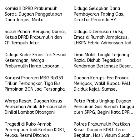
Termasuk Perwakilan PTGN
Penyebar Hoaks yang
Mencatut Nama Wali Kota
Komisi II DPRD Prabumulih
Diduga Gelapkan Dana
Soroti Dugaan Penggelapan
Pembayaran Taping Gas,
Dana Jargas, Minta
Direktur Perumda HY
Penjelasan Perumda Petro
Dilaporkan
Prabu
Salah Paham Berujung Damai,
Diduga Ditemukan 74 Kg
Ketua DPRD Prabumulih dan
Emas di Rumah Jampidsus,
CP Tempuh Jalur
LHKPN Febrie Adriansyah Jadi
Kekeluargaan
Sorotan
Diduga Kadar Emas Tak Sesuai
Lima Mobil Tangki Terjaring
Keterangan, Warga
Razia, Dishub Tegaskan
Prabumulih Harap Laporan
Kendaraan Bertonase Besar
Diproses Serius
Dilarang Melintas di Dalam
Kota
Korupsi Program MBG Rp353
Dugaan Korupsi Fee Proyek
Triliun Terbongkar, Tiga Eks
Menguak, Wakil Bupati PALI
Pimpinan BGN Jadi Tersangka
Diciduk Kejati Sumsel
Warga Resah, Dugaan Kasus
Petro Prabu Ungkap Dugaan
Pelecehan Anak di Prabumulih
Pencurian Gas Rumah Tangga
Dinilai Lambat Ditangani
oleh SPPG, Begini Kata DPRD
Prabumulih
Tragedi di Ruko Arimbi:
Polres Prabumulih Pastikan
Perempuan Jadi Korban KDRT,
Kasus Dugaan KDRT Terus
Pelaku Resmi Ditahan
Berjalan, Hasil Visum Sudah