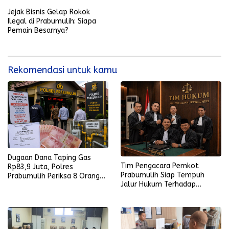
Keluar
Jejak Bisnis Gelap Rokok
Ilegal di Prabumulih: Siapa
Pemain Besarnya?
Rekomendasi untuk kamu
Dugaan Dana Taping Gas
Tim Pengacara Pemkot
Rp83,9 Juta, Polres
Prabumulih Siap Tempuh
Prabumulih Periksa 8 Orang
Jalur Hukum Terhadap
Termasuk Perwakilan PTGN
Penyebar Hoaks yang
Mencatut Nama Wali Kota