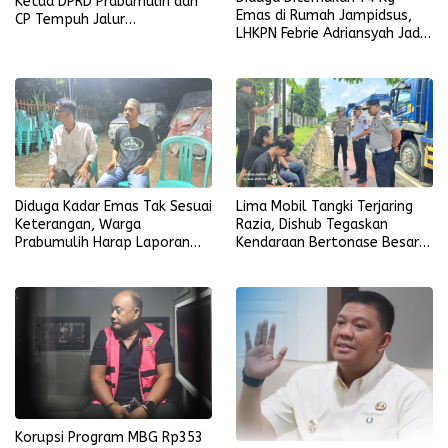
Ketua DPRD Prabumulih dan
Emas di Rumah Jampidsus,
CP Tempuh Jalur
LHKPN Febrie Adriansyah Jadi
Kekeluargaan
Sorotan
Diduga Kadar Emas Tak Sesuai
Lima Mobil Tangki Terjaring
Keterangan, Warga
Razia, Dishub Tegaskan
Prabumulih Harap Laporan
Kendaraan Bertonase Besar
Diproses Serius
Dilarang Melintas di Dalam
Kota
Korupsi Program MBG Rp353