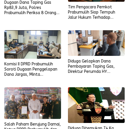
Dugaan Dana Taping Gas
Tim Pengacara Pemkot
Rp83,9 Juta, Polres
Prabumulih Siap Tempuh
Prabumulih Periksa 8 Orang
Jalur Hukum Terhadap
Termasuk Perwakilan PTGN
Penyebar Hoaks yang
Mencatut Nama Wali Kota
Diduga Gelapkan Dana
Komisi II DPRD Prabumulih
Pembayaran Taping Gas,
Soroti Dugaan Penggelapan
Direktur Perumda HY
Dana Jargas, Minta
Dilaporkan
Penjelasan Perumda Petro
Prabu
Salah Paham Berujung Damai,
Diduga Ditemukan 74 Kg