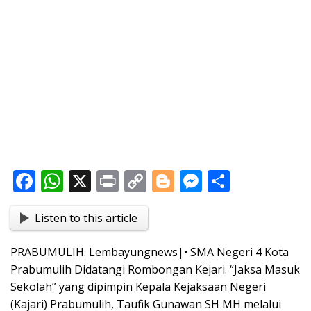
F
W
X
Pr
C
Bl
M
S
ac
h
in
o
o
e
h
Listen to this article
e
at
t
p
g
ss
ar
b
s
y
g
e
e
PRABUMULIH. Lembayungnews|• SMA Negeri 4 Kota
o
A
Li
er
n
Prabumulih Didatangi Rombongan Kejari. “Jaksa Masuk
o
p
n
g
Sekolah” yang dipimpin Kepala Kejaksaan Negeri
(Kajari) Prabumulih, Taufik Gunawan SH MH melalui