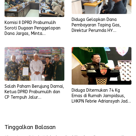
Diduga Gelapkan Dana
Komisi II DPRD Prabumulih
Pembayaran Taping Gas,
Soroti Dugaan Penggelapan
Direktur Perumda HY
Dana Jargas, Minta
Dilaporkan
Penjelasan Perumda Petro
Prabu
Salah Paham Berujung Damai,
Diduga Ditemukan 74 Kg
Ketua DPRD Prabumulih dan
Emas di Rumah Jampidsus,
CP Tempuh Jalur
LHKPN Febrie Adriansyah Jadi
Kekeluargaan
Sorotan
Tinggalkan Balasan