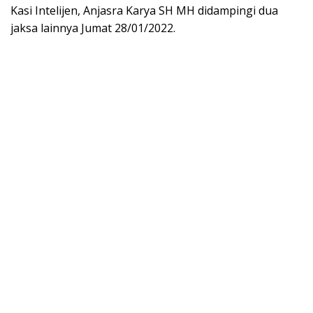
k
p
k
er
Kasi Intelijen, Anjasra Karya SH MH didampingi dua
jaksa lainnya Jumat 28/01/2022.