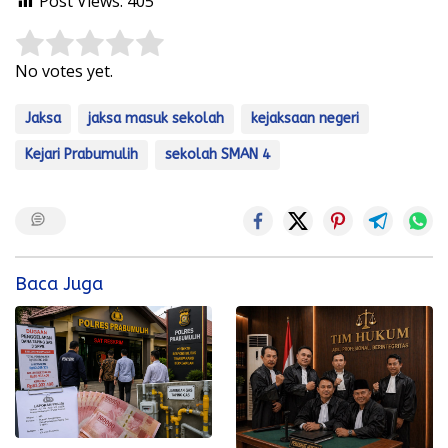
Post Views:
405
Rate this item:
Submit Rating
No votes yet.
Jaksa
jaksa masuk sekolah
kejaksaan negeri
Kejari Prabumulih
sekolah SMAN 4
Baca Juga