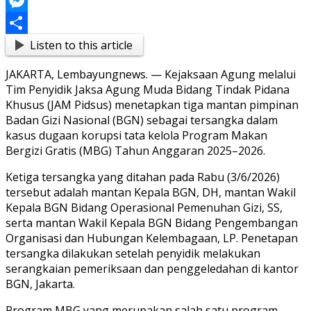
Link
Blogger
Messenger
Listen to this article
Share
JAKARTA, Lembayungnews. — Kejaksaan Agung melalui
Tim Penyidik Jaksa Agung Muda Bidang Tindak Pidana
Khusus (JAM Pidsus) menetapkan tiga mantan pimpinan
Badan Gizi Nasional (BGN) sebagai tersangka dalam
kasus dugaan korupsi tata kelola Program Makan
Bergizi Gratis (MBG) Tahun Anggaran 2025–2026.
Ketiga tersangka yang ditahan pada Rabu (3/6/2026)
tersebut adalah mantan Kepala BGN, DH, mantan Wakil
Kepala BGN Bidang Operasional Pemenuhan Gizi, SS,
serta mantan Wakil Kepala BGN Bidang Pengembangan
Organisasi dan Hubungan Kelembagaan, LP. Penetapan
tersangka dilakukan setelah penyidik melakukan
serangkaian pemeriksaan dan penggeledahan di kantor
BGN, Jakarta.
Program MBG yang merupakan salah satu program