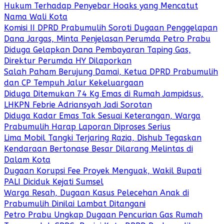
Hukum Terhadap Penyebar Hoaks yang Mencatut
Nama Wali Kota
Komisi II DPRD Prabumulih Soroti Dugaan Penggelapan
Dana Jargas, Minta Penjelasan Perumda Petro Prabu
Diduga Gelapkan Dana Pembayaran Taping Gas,
Direktur Perumda HY Dilaporkan
Salah Paham Berujung Damai, Ketua DPRD Prabumulih
dan CP Tempuh Jalur Kekeluargaan
Diduga Ditemukan 74 Kg Emas di Rumah Jampidsus,
LHKPN Febrie Adriansyah Jadi Sorotan
Diduga Kadar Emas Tak Sesuai Keterangan, Warga
Prabumulih Harap Laporan Diproses Serius
Lima Mobil Tangki Terjaring Razia, Dishub Tegaskan
Kendaraan Bertonase Besar Dilarang Melintas di
Dalam Kota
Dugaan Korupsi Fee Proyek Menguak, Wakil Bupati
PALI Diciduk Kejati Sumsel
Warga Resah, Dugaan Kasus Pelecehan Anak di
Prabumulih Dinilai Lambat Ditangani
Petro Prabu Ungkap Dugaan Pencurian Gas Rumah