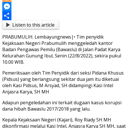
Link
Blogger
Messenger
Listen to this article
Share
PRABUMULIH. Lembayungnews|• Tim penyidik
Kejaksaan Negeri Prabumulih menggeledah kantor
Badan Pengawas Pemilu (Bawaslu) di Jalan Padat Karya
Kelurahan Gunung Ibul, Senin (22/8/2022), sekira pukul
10.00 WIB.
Pemeriksaan oleh Tim Penyidik dari seksi Pidana Khusus
(Pidsus) yang berlangsung sekitar dua jam itu diketuai
oleh Kasi Pidsus, M Arsyad, SH didampingi Kasi Intel
Anjasra Karya, SH MH
Adapun pengeledahan ini terkait dugaan kasus korupsi
dana hibah Bawaslu 2017/2018 yang lalu.
Kepala Kejaksaan Negeri (Kajari), Roy Riady SH MH
dikonfirmasi melalui Kasi Intel, Anjasra Karya SH MH, saat