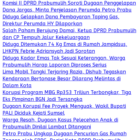
Komisi II DPRD Prabumulih Soroti Dugaan Penggelapan
Dana Jargas, Minta Penjelasan Perumda Petro Prabu
Diduga Gelapkan Dana Pembayaran Taping Gas,
Direktur Perumda HY Dilaporkan
Salah Paham Berujung Damai, Ketua DPRD Prabumulih
dan CP Tempuh Jalur Kekeluargaan
Diduga Ditemukan 74 Kg Emas di Rumah Jampidsus,
LHKPN Febrie Adriansyah Jadi Sorotan
Diduga Kadar Emas Tak Sesuai Keterangan, Warga
Prabumulih Harap Laporan Diproses Serius
Lima Mobil Tangki Terjaring Razia, Dishub Tegaskan
Kendaraan Bertonase Besar Dilarang Melintas di
Dalam Kota
Korupsi Program MBG Rp353 Triliun Terbongkar, Tiga
Eks Pimpinan BGN Jadi Tersangka
Dugaan Korupsi Fee Proyek Menguak, Wakil Bupati
PALI Diciduk Kejati Sumsel
Warga Resah, Dugaan Kasus Pelecehan Anak di
Prabumulih Dinilai Lambat Ditangani
Petro Prabu Ungkap Dugaan Pencurian Gas Rumah