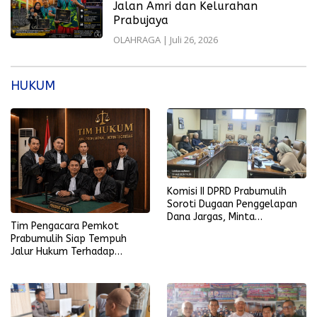
Jalan Amri dan Kelurahan
Prabujaya
OLAHRAGA
|
Juli 26, 2026
HUKUM
Komisi II DPRD Prabumulih
Soroti Dugaan Penggelapan
Dana Jargas, Minta
Tim Pengacara Pemkot
Penjelasan Perumda Petro
Prabumulih Siap Tempuh
Prabu
Jalur Hukum Terhadap
Penyebar Hoaks yang
Mencatut Nama Wali Kota