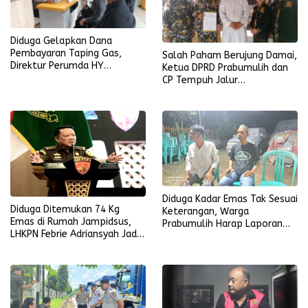
Diduga Gelapkan Dana
Pembayaran Taping Gas,
Salah Paham Berujung Damai,
Direktur Perumda HY
Ketua DPRD Prabumulih dan
Dilaporkan
CP Tempuh Jalur
Kekeluargaan
Diduga Kadar Emas Tak Sesuai
Diduga Ditemukan 74 Kg
Keterangan, Warga
Emas di Rumah Jampidsus,
Prabumulih Harap Laporan
LHKPN Febrie Adriansyah Jadi
Diproses Serius
Sorotan