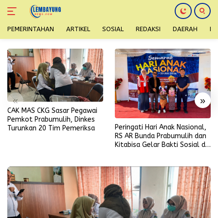
PEMERINTAHAN
ARTIKEL
SOSIAL
REDAKSI
DAERAH
H
Langsung
ke
konten
«
»
CAK MAS CKG Sasar Pegawai
Pemkot Prabumulih, Dinkes
Peringati Hari Anak Nasional,
Turunkan 20 Tim Pemeriksa
RS AR Bunda Prabumulih dan
Kitabisa Gelar Bakti Sosial di
Perumahan Perkim