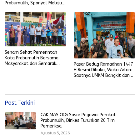
Prabumulih, Spanyol Melaju
ke Final Piala Dunia 2026
Senam Sehat Pemerintah
Kota Prabumulih Bersama
Masyarakat dan Semarak
Pasar Bedug Ramadhan 1447
Bola Gembira Sambut Piala
H Resmi Dibuka, Wako Arlan:
Dunia 2026
Saatnya UMKM Bangkit dan
Ekonomi Rakyat Menguat
Post Terkini
CAK MAS CKG Sasar Pegawai Pemkot
Prabumulih, Dinkes Turunkan 20 Tim
Pemeriksa
Agustus 5, 2026