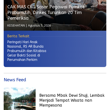
CAK MAS CKG Sasar Pegawai Pemkot
Prabumulih, Dinkes Turunkan 20 Tim
Pemeriksa
KESEHATAN
|
Agustus 5, 2026
Berita Terkait
Peringati Hari Anak
Nasional, RS AR Bunda
Prabumulih dan Kitabisa
Gelar Bakti Sosial di
Perumahan Perkim
News Feed
Bersama Mbak Dewi Shuji, Lembak
Menjadi Tempat Wisata nan
Mempesona