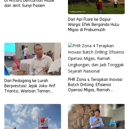
Di Antara Dentuman Musik
dan Jerit Sunyi Pasien
Dari Api Flare ke Dapur
Warga: Efek Berganda Hulu
Migas di Prabumulih
PHR Zona 4 Terapkan Inovasi
Dari Pedagang ke Lurah
Batch Drilling: Efisiensi
Berprestasi: Jejak Joko Arif
Operasi Migas, Ramah
Trianto, Warisan Taman
Lingkungan, dan Jadi Tonggak
EDAGI, dan Langkah Baru
Sejarah Nasional
Setelah Kebebasan