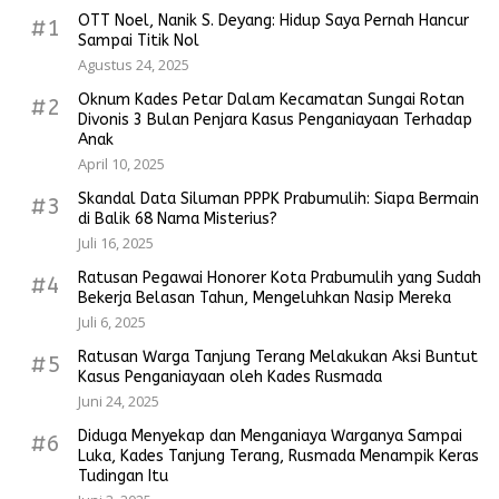
OTT Noel, Nanik S. Deyang: Hidup Saya Pernah Hancur
#1
Sampai Titik Nol
Agustus 24, 2025
Oknum Kades Petar Dalam Kecamatan Sungai Rotan
#2
Divonis 3 Bulan Penjara Kasus Penganiayaan Terhadap
Anak
April 10, 2025
Skandal Data Siluman PPPK Prabumulih: Siapa Bermain
#3
di Balik 68 Nama Misterius?
Juli 16, 2025
Ratusan Pegawai Honorer Kota Prabumulih yang Sudah
#4
Bekerja Belasan Tahun, Mengeluhkan Nasip Mereka
Juli 6, 2025
Ratusan Warga Tanjung Terang Melakukan Aksi Buntut
#5
Kasus Penganiayaan oleh Kades Rusmada
Juni 24, 2025
Diduga Menyekap dan Menganiaya Warganya Sampai
#6
Luka, Kades Tanjung Terang, Rusmada Menampik Keras
Tudingan Itu