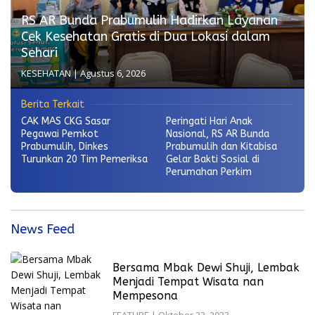
RS AR Bunda Prabumulih Hadirkan Layanan
Cek Kesehatan Gratis di Dua Lokasi dalam
Sehari
KESEHATAN
|
Agustus 6, 2026
Berita Terkait
CAK MAS CKG Sasar
Peringati Hari Anak
Pegawai Pemkot
Nasional, RS AR Bunda
Prabumulih, Dinkes
Prabumulih dan Kitabisa
Turunkan 20 Tim Pemeriksa
Gelar Bakti Sosial di
Perumahan Perkim
News Feed
Bersama Mbak Dewi Shuji, Lembak
Menjadi Tempat Wisata nan
Mempesona
FEATURE
|
Oktober 23, 2023