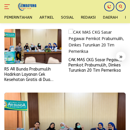
PEMERINTAHAN
ARTIKEL
SOSIAL
REDAKSI
DAERAH
H
Langsung
ke
konten
«
»
CAK MAS CKG Sasar Pegawai
Pemkot Prabumulih, Dinkes
RS AR Bunda Prabumulih
Turunkan 20 Tim Pemeriksa
Hadirkan Layanan Cek
Kesehatan Gratis di Dua
Lokasi dalam Sehari