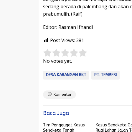
sedang berada di palembang dan akan me
prabumulih. (Raif)
Editor: Rasman Ifhandi
Post Views:
381
Rate this item:
Submit Rating
No votes yet.
DESA KARANGAN RKT
PT. TEMBESI
Komentar
Baca Juga
Tim Penggugat Kasus
Kasus Sengketa Ga
Sengketa Tanah
Rugi Lahan Jalan T