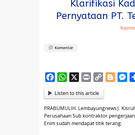
Klarifikasi Ka
Pernyataan PT. 
Rasman
Komentar
F
W
X
Pr
C
Bl
ac
h
in
o
o
e
Listen to this article
e
at
t
p
g
s
b
s
y
g
e
PRABUMULIH. Lembayungnews|. Kisruh
o
A
Li
er
n
Perusahaan Sub kontraktor pengerjaan j
o
p
n
g
Enim sudah mendapat titik terang.
k
p
k
e