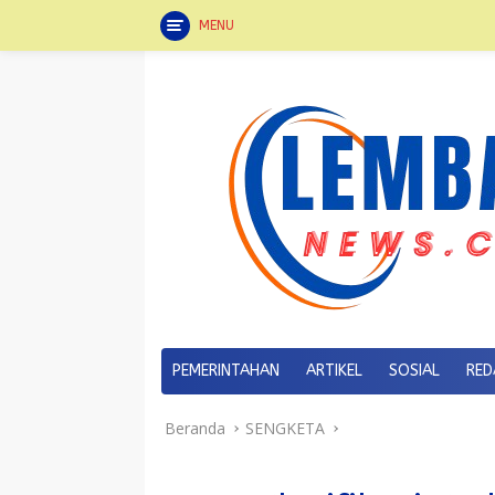
MENU
Langsung
ke
konten
PEMERINTAHAN
ARTIKEL
SOSIAL
RED
Beranda
SENGKETA