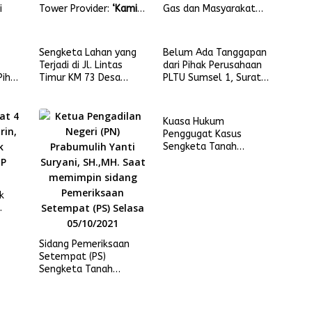
i
Tower Provider:
‘Kami
Gas dan Masyarakat
Tak Butuh
Anak Petai Berakhir
Kompensasi’
Damai
Sengketa Lahan yang
Belum Ada Tanggapan
Terjadi di Jl. Lintas
dari Pihak Perusahaan
Pihak
Timur KM 73 Desa
PLTU Sumsel 1, Surat
a
Dusun Mudo
Somasi akan Segera
n ke
Kecamatan Muara
Dilayangkan
Papalik, Kabupaten
Kuasa Hukum
Tanjung Jabung Barat,
Penggugat Kasus
Kian Meruncing.
Sengketa Tanah
Puyang Regunjung
Mieke Malindo SH:
Pengadilan Tidak Bisa
k
Diintervensi oleh
Siapapun
t 4
Sidang Pemeriksaan
Setempat (PS)
Sengketa Tanah
Puyang Regunjung Hari
ini Berlangsung
Kondusif