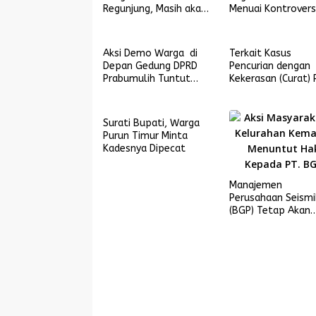
Regunjung, Masih akan
Menuai Kontrovers
Lakukan Upaya Hukum
Aksi Demo Warga di
Terkait Kasus
Depan Gedung DPRD
Pencurian dengan
Prabumulih Tuntut
Kekerasan (Curat) 
Ganti Untung Rumah
Keluarga Tersangk
Retak
Ajukan Praperadila
PN Prabumulih
Surati Bupati, Warga
Purun Timur Minta
Kadesnya Dipecat
Manajemen
Perusahaan Seismi
(BGP) Tetap Akan
Membayar Sesuai
Pergub, Masyaraka
Kelurahan Merasa
Dipermainkan