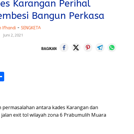
des Karangan Perihal
Tembesi Bangun Perkasa
 Ifhandi
-
SENGKETA
Juni 2, 2021
BAGIKAN
M
S
h
s
ar
e
 permasalahan antara kades Karangan dan
alan exit tol wilayah zona 6 Prabumulih Muara
r