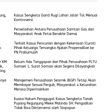
ung,
Kasus Sengketa Ganti Rugi Lahan Jalan Tol Menuai
Kontroversi
Perselisihan Antara Perusahaan Samtan Gas dan
Masyarakat Anak Petai Berakhir Damai
Terkait Kasus Pencurian dengan Kekerasan (Curat)
k
Pihak Keluarga Tersangka Ajukan Praperadilan ke
PN Prabumulih
ur KM
Belum Ada Tanggapan dari Pihak Perusahaan PLTU
k,
Sumsel 1, Surat Somasi akan Segera Dilayangkan
ing.
snya
Manajemen Perusahaan Seismik (BGP) Tetap Akan
Membayar Sesuai Pergub, Masyarakat 4 Kelurahan
Merasa Dipermainkan
Kuasa Hukum Penggugat Kasus Sengketa Tanah
Puyang Regunjung Mieke Malindo SH: Pengadilan
Tidak Bisa Diintervensi oleh Siapapun