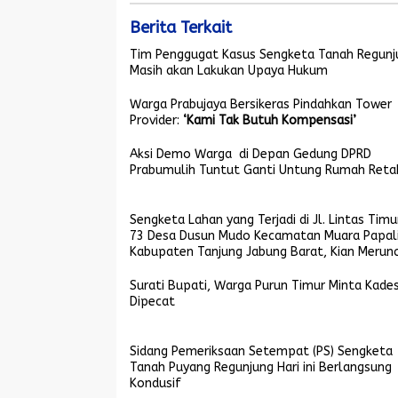
Berita Terkait
Tim Penggugat Kasus Sengketa Tanah Regunj
Masih akan Lakukan Upaya Hukum
Warga Prabujaya Bersikeras Pindahkan Tower
Provider:
‘Kami Tak Butuh Kompensasi’
Aksi Demo Warga di Depan Gedung DPRD
Prabumulih Tuntut Ganti Untung Rumah Reta
Sengketa Lahan yang Terjadi di Jl. Lintas Tim
73 Desa Dusun Mudo Kecamatan Muara Papali
Kabupaten Tanjung Jabung Barat, Kian Merunc
Surati Bupati, Warga Purun Timur Minta Kade
Dipecat
Sidang Pemeriksaan Setempat (PS) Sengketa
Tanah Puyang Regunjung Hari ini Berlangsung
Kondusif