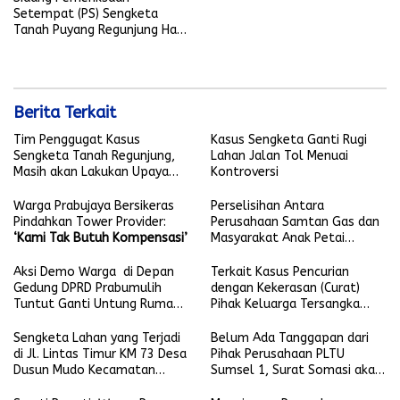
Setempat (PS) Sengketa
Tanah Puyang Regunjung Hari
ini Berlangsung Kondusif
Berita Terkait
Tim Penggugat Kasus
Kasus Sengketa Ganti Rugi
Sengketa Tanah Regunjung,
Lahan Jalan Tol Menuai
Masih akan Lakukan Upaya
Kontroversi
Hukum
Warga Prabujaya Bersikeras
Perselisihan Antara
Pindahkan Tower Provider:
Perusahaan Samtan Gas dan
‘Kami Tak Butuh Kompensasi’
Masyarakat Anak Petai
Berakhir Damai
Aksi Demo Warga di Depan
Terkait Kasus Pencurian
Gedung DPRD Prabumulih
dengan Kekerasan (Curat)
Tuntut Ganti Untung Rumah
Pihak Keluarga Tersangka
Retak
Ajukan Praperadilan ke PN
Prabumulih
Sengketa Lahan yang Terjadi
Belum Ada Tanggapan dari
di Jl. Lintas Timur KM 73 Desa
Pihak Perusahaan PLTU
Dusun Mudo Kecamatan
Sumsel 1, Surat Somasi akan
Muara Papalik, Kabupaten
Segera Dilayangkan