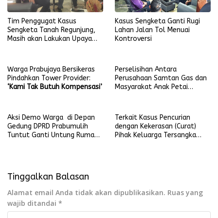
Tim Penggugat Kasus
Kasus Sengketa Ganti Rugi
Sengketa Tanah Regunjung,
Lahan Jalan Tol Menuai
Masih akan Lakukan Upaya
Kontroversi
Hukum
Warga Prabujaya Bersikeras
Perselisihan Antara
Pindahkan Tower Provider:
Perusahaan Samtan Gas dan
‘Kami Tak Butuh Kompensasi’
Masyarakat Anak Petai
Berakhir Damai
Aksi Demo Warga di Depan
Terkait Kasus Pencurian
Gedung DPRD Prabumulih
dengan Kekerasan (Curat)
Tuntut Ganti Untung Rumah
Pihak Keluarga Tersangka
Retak
Ajukan Praperadilan ke PN
Prabumulih
Tinggalkan Balasan
Alamat email Anda tidak akan dipublikasikan.
Ruas yang
wajib ditandai
*