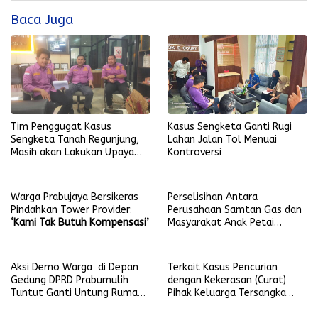
Baca Juga
Tim Penggugat Kasus
Kasus Sengketa Ganti Rugi
Sengketa Tanah Regunjung,
Lahan Jalan Tol Menuai
Masih akan Lakukan Upaya
Kontroversi
Hukum
Warga Prabujaya Bersikeras
Perselisihan Antara
Pindahkan Tower Provider:
Perusahaan Samtan Gas dan
‘Kami Tak Butuh Kompensasi’
Masyarakat Anak Petai
Berakhir Damai
Aksi Demo Warga di Depan
Terkait Kasus Pencurian
Gedung DPRD Prabumulih
dengan Kekerasan (Curat)
Tuntut Ganti Untung Rumah
Pihak Keluarga Tersangka
Retak
Ajukan Praperadilan ke PN