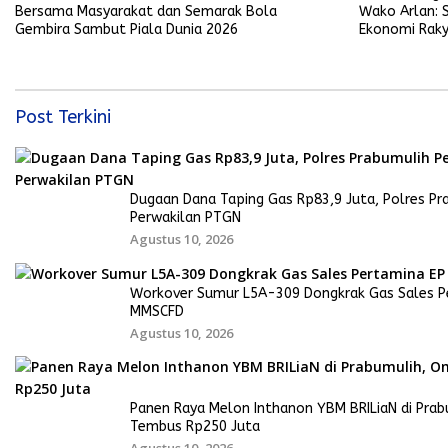
Bersama Masyarakat dan Semarak Bola
Wako Arlan: 
Gembira Sambut Piala Dunia 2026
Ekonomi Rak
Post Terkini
Dugaan Dana Taping Gas Rp83,9 Juta, Polres Pr
Perwakilan PTGN
Agustus 10, 2026
Workover Sumur L5A-309 Dongkrak Gas Sales Pe
MMSCFD
Agustus 10, 2026
Panen Raya Melon Inthanon YBM BRILiaN di Pra
Tembus Rp250 Juta