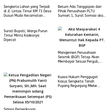
Prabumulih
Sengketa Lahan yang Terjadi
Belum Ada Tanggapan dari
di Jl. Lintas Timur KM 73 Desa
Pihak Perusahaan PLTU
Dusun Mudo Kecamatan
Sumsel 1, Surat Somasi akan
Muara Papalik, Kabupaten
Segera Dilayangkan
Tanjung Jabung Barat, Kian
Meruncing.
Surati Bupati, Warga Purun
Timur Minta Kadesnya
Dipecat
Manajemen Perusahaan
Seismik (BGP) Tetap Akan
Membayar Sesuai Pergub,
Masyarakat 4 Kelurahan
Merasa Dipermainkan
Kuasa Hukum Penggugat
Kasus Sengketa Tanah
Puyang Regunjung Mieke
Malindo SH: Pengadilan Tidak
Bisa Diintervensi oleh
Siapapun
Sidang Pemeriksaan