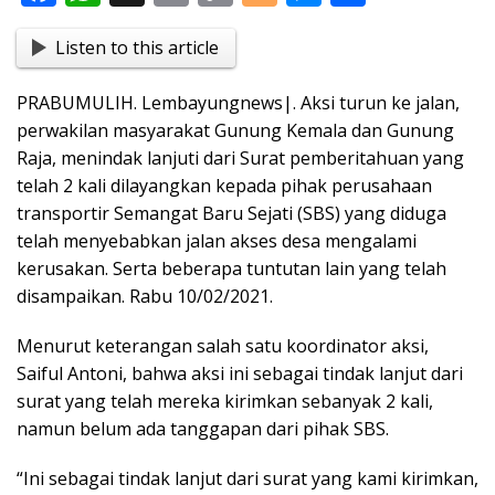
ac
h
in
o
o
e
h
Listen to this article
e
at
t
p
g
ss
ar
b
s
y
g
e
e
PRABUMULIH. Lembayungnews|. Aksi turun ke jalan,
o
A
Li
er
n
perwakilan masyarakat Gunung Kemala dan Gunung
o
p
n
g
Raja, menindak lanjuti dari Surat pemberitahuan yang
telah 2 kali dilayangkan kepada pihak perusahaan
k
p
k
er
transportir Semangat Baru Sejati (SBS) yang diduga
telah menyebabkan jalan akses desa mengalami
kerusakan. Serta beberapa tuntutan lain yang telah
disampaikan. Rabu 10/02/2021.
Menurut keterangan salah satu koordinator aksi,
Saiful Antoni, bahwa aksi ini sebagai tindak lanjut dari
surat yang telah mereka kirimkan sebanyak 2 kali,
namun belum ada tanggapan dari pihak SBS.
“Ini sebagai tindak lanjut dari surat yang kami kirimkan,