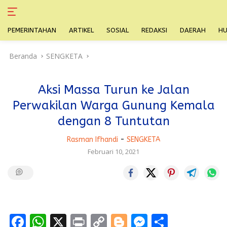
PEMERINTAHAN
ARTIKEL
SOSIAL
REDAKSI
DAERAH
H
Langsung
Beranda
SENGKETA
ke
konten
Aksi Massa Turun ke Jalan
Perwakilan Warga Gunung Kemala
dengan 8 Tuntutan
Rasman Ifhandi
-
SENGKETA
Februari 10, 2021
F
W
X
Pr
C
Bl
M
S