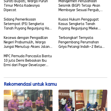
Tanjung Jabung Barat, Kian
Surati Bupati, Warga Purun
Manajemen Perusahaan
Meruncing.
Timur Minta Kadesnya
Seismik (BGP) Tetap Akan
Dipecat
Membayar Sesuai Pergub,
Masyarakat 4 Kelurahan
Merasa Dipermainkan
Sidang Pemeriksaan
Kuasa Hukum Penggugat
Setempat (PS) Sengketa
Kasus Sengketa Tanah
Tanah Puyang Regunjung Hari
Puyang Regunjung Mieke
ini Berlangsung Kondusif
Malindo SH: Pengadilan Tidak
Bisa Diintervensi oleh
Kecewa dengan Pengadilan
Terbongkar! Ternyata
Siapapun
Negeri Prabumulih, Warga
Pengembang Perumahan
Jungai Menutup Akses Jalan
Griya Pelangi Indah-2 Belum
Lokasi Pekerjaan Tol
Mengantongi Izin Mendirikan
Bangunan (IMB)
MPC Pemuda Pancasila Bantu
10 juta Demi Bebaskan Ibu
Ermi dari Pagar Developer
Perumahan
Rekomendasi untuk kamu